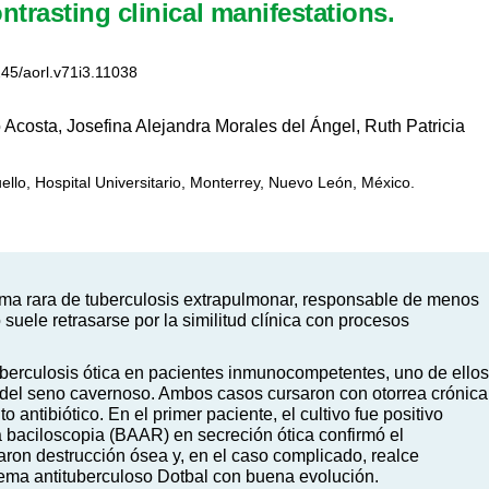
ntrasting clinical manifestations.
245/aorl.v71i3.11038
 Acosta, Josefina Alejandra Morales del Ángel, Ruth Patricia
ello, Hospital Universitario, Monterrey, Nuevo León, México.
orma rara de tuberculosis extrapulmonar, responsable de menos
 suele retrasarse por la similitud clínica con procesos
erculosis ótica en pacientes inmunocompetentes, uno de ellos
 del seno cavernoso. Ambos casos cursaron con otorrea crónica
 antibiótico. En el primer paciente, el cultivo fue positivo
 baciloscopia (BAAR) en secreción ótica confirmó el
aron destrucción ósea y, en el caso complicado, realce
ema antituberculoso Dotbal con buena evolución.