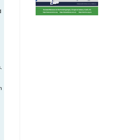
d
.
n