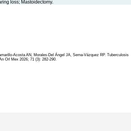
aring loss; Mastoidectomy.
amarillo-Acosta AN, Morales-Del Ángel JA, Serna-Vázquez RP. Tuberculosis
 An Orl Mex 2026; 71 (3): 282-290.