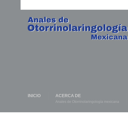
INICIO
ACERCA DE
Anales de Otorrinolaringología mexicana