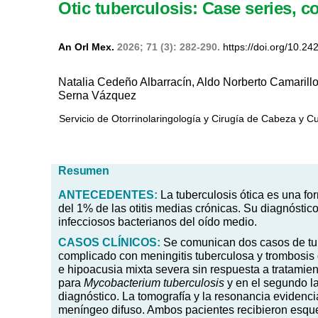
Otic tuberculosis: Case series, co
An Orl Mex.
2026; 71 (3): 282-290.
https://doi.org/10.24
Natalia Cedeño Albarracín, Aldo Norberto Camarillo
Serna Vázquez
Servicio de Otorrinolaringología y Cirugía de Cabeza y Cu
Resumen
ANTECEDENTES:
La tuberculosis ótica es una f
del 1% de las otitis medias crónicas. Su diagnóstico
infecciosos bacterianos del oído medio.
CASOS CLÍNICOS:
Se comunican dos casos de tub
complicado con meningitis tuberculosa y trombosis
e hipoacusia mixta severa sin respuesta a tratamiento
para
Mycobacterium tuberculosis
y en el segundo la
diagnóstico. La tomografía y la resonancia evidenci
meníngeo difuso. Ambos pacientes recibieron esqu