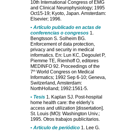
10th International Congress of EMG
and Clinical Neurophysiology; 1995
Oct15-19; Kyoto, Japan. Amsterdam:
Elsevier; 1996.
•
Artículo publicado en actas de
conferencias o congresos
1.
Bengtsson S. Solheim BG.
Enforcement of data protection,
privacy and security in medical
informatics. En: Lun KC, Degoulet P,
Piemme TE, Rienhoff O, editores
MEDINFO 92. Proceedings of the
th
7
World Congress on Medical
Informatics; 1992 Sep 6-10; Geneva,
Switzerland, Amsterdam:
NorthHolland; 1992:1561-5.
•
Tesis
1. Kaplan SJ. Post-hospital
home health care: the elderly’s
access and utilization [dissertation].
St. Louis (MO): Washington Univ.;
1995. Otros trabajos publicitarios.
•
Articulo de periódico
1. Lee G.