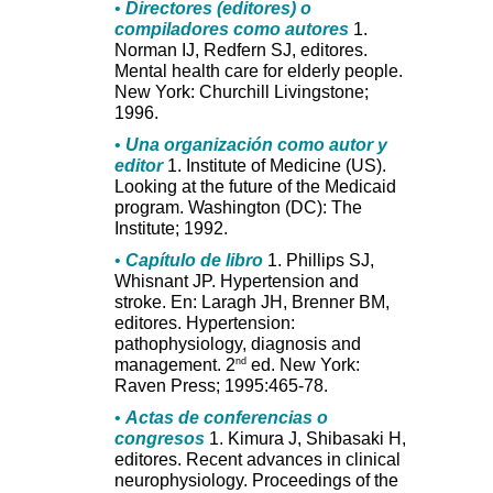
•
Directores (editores) o
compiladores como autores
1.
Norman IJ, Redfern SJ, editores.
Mental health care for elderly people.
New York: Churchill Livingstone;
1996.
•
Una organización como autor y
editor
1. Institute of Medicine (US).
Looking at the future of the Medicaid
program. Washington (DC): The
Institute; 1992.
•
Capítulo de libro
1. Phillips SJ,
Whisnant JP. Hypertension and
stroke. En: Laragh JH, Brenner BM,
editores. Hypertension:
pathophysiology, diagnosis and
nd
management. 2
ed. New York:
Raven Press; 1995:465-78.
•
Actas de conferencias o
congresos
1. Kimura J, Shibasaki H,
editores. Recent advances in clinical
neurophysiology. Proceedings of the