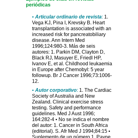
periódicas
•
Articular ordinario de revista
:
1.
Vega KJ, Pina I, Krevsky B. Heart
transplantation is associated with an
increased risk for pancreatobiliary
disease. Ann Intern Med
1996;124:980-3. Más de seis
autores: 1. Parkin DM, Clayton D,
Black RJ, Masuyer E, Friedl HP,
Ivanov E, et al. Childhood leukaemia
in Europe after Chernobyl: 5 year
followup. Br J Cancer 1996;73:1006-
12.
•
Autor corporativo
:
1. The Cardiac
Society of Australia and New
Zealand. Clinical exercise stress
testing. Safety and performance
guidelines. Med J Aust 1996;
164:282-4 • No se indica el nombre
del autor: 1. Cancer in South Africa
(editorial). S. Afr Med J 1994;84:15 •
Suplemento de un número 1. Payne