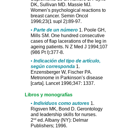
DK, Sullivan MD. Massie MJ.
Women’s psychological reactions to
breast cancer. Semin Oncol
1996;23(1 supl 2):89-97.
•
Parte de un número
1. Poole GH,
Mills SM. One hundred consecutive
cases of flap lacerations of the leg in
ageing patients. N Z Med J 1994;107
(986 Pt l):377-8.
•
Indicación del tipo de artículo,
según corresponda
1.
Enzensberger W, Fischer PA.
Metronome in Parkinson’s disease
[carta]. Lancet 1996;347: 1337.
Libros y monografías
•
Individuos como autores
1.
Rigsven MK, Bond D. Gerontology
and leadership skills for nurses.
nd
2
ed. Albany (NY): Delmar
Publishers; 1996.