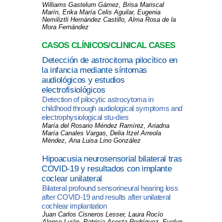
Williams Gastelum Gámez, Brisa Mariscal
Marín, Erika María Celis Aguilar,
Eugenia
Nemiliztli Hernández Castillo, Alma Rosa de la
Mora Fernández
CASOS CLÍNICOS/CLINICAL CASES
Detección de astrocitoma pilocítico en
la infancia mediante síntomas
audiológicos y estudios
electrofisiológicos
Detection of pilocytic astrocytoma in
childhood through audiological symptoms and
electrophysiological stu-dies
María del Rosario Méndez Ramírez, Ariadna
María Canales Vargas, Delia Itzel Arreola
Méndez, Ana Luisa Lino González
Hipoacusia neurosensorial bilateral tras
COVID-19 y resultados con implante
coclear unilateral
Bilateral profound sensorineural hearing loss
after COVID-19 and results after unilateral
cochlear implantation
Juan Carlos Cisneros Lesser, Laura Rocío
Alonso Luján, Patricia Acosta Rodríguez, Evelyn