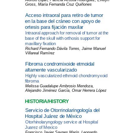
Gross, María Fernanda Cruz Quiñones
Acceso intraoral para retiro de tumor
en la base del cráneo con apoyo de
ortesis para fijación maxilar
Intraoral approach for removal of tumor at the
base of the skull with orthosis support for
maxillary fixation
Richard Fernando Dávila Torres, Jaime Manuel
Villareal Ramírez
Fibroma condromixoide etmoidal
altamente vascularizado
Highly vascularized ethmoid chondromyxoid
fibroma
Melissa Guadalupe Ambrosio Mendoza,
Alejandro Jiménez Garci
a, Omar Herrera López
HISTORIA/HISTORY
Servicio de Otorrinolaringología del
Hospital Juárez de México
Otorhinolaryngology service at Hospital
Juarez of Mexico
Francisco Javier Saynes Marín, Leonardo