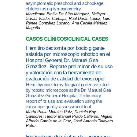
asymptomatic preschool and school-age
children using tympanometry
Magdicarla Ercilia De Alba Márquez, Nalhyer
Sarabi Valdez Carbajal, Raúl Durán López, Luis
Renee González Lucano, Ana Cecilia Méndez
Magaña
CASOS CLÍNICOS/CLINICAL CASES
Hemitiroidectomía por bocio gigante
asistida por microscopio robótico en el
Hospital General Dr. Manuel Gea
González. Reporte preliminar de su uso
y valoración con la herramienta de
evaluación de calidad del exoscopio
Hemithyroidectomy for giant goiter assisted
by robotic microscope at the Dr. Manuel Gea
Gonzalez General Hospital. Preliminary
report of its use and evaluation using the
exoscope quality assessment tool
María Paula Morales Ruíz, Daniela Bay
Sansores, Héctor Manuel Prado Calleros, Miguel
Alfredo García de la Cruz, José Antonio Talayero
Petra
Histiocitosis de células de Langerhans: