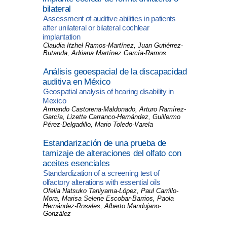
bilateral
Assessment of auditive abilities in patients
after unilateral or bilateral cochlear
implantation
Claudia Itzhel Ramos-Martínez, Juan Gutiérrez-
Butanda, Adriana Martínez García-Ramos
Análisis geoespacial de la discapacidad
auditiva en México
Geospatial analysis of hearing disability in
Mexico
Armando Castorena-Maldonado, Arturo Ramírez-
García, Lizette Carranco-Hernández, Guillermo
Pérez-Delgadillo, Mario Toledo-Varela
Estandarización de una prueba de
tamizaje de alteraciones del olfato con
aceites esenciales
Standardization of a screening test of
olfactory alterations with essential oils
Ofelia Natsuko Taniyama-López, Paul Carrillo-
Mora, Marisa Selene Escobar-Barrios, Paola
Hernández-Rosales, Alberto Mandujano-
González