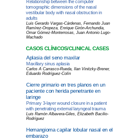
Relationship between the computer
tomographic dimensions of the nasal
vestibular body with nasal obstruction in
adults
Luis Gerardo Vargas-Cárdenas, Fernando Juan
Ramírez-Oropeza, Enrique Girón-Archundia,
Omar Gómez-Monterrosas, Juan Antonio Lugo-
Machado
CASOS CLÍNICOS/CLINICAL CASES
Aplasia del seno maxilar
Maxillary sinus aplasia
Carlos A Carrasco-Rueda, Ilan Vinitzky-Brener,
Eduardo Rodríguez-Colín
Cierre primario en tres planos en un
paciente con herida penetrante en
laringe
Primary 3-layer wound closure in a patient
with penetrating external laryngeal trauma
Luis Ramón Albavera-Giles, Elizabeth Bacilio-
Rodríguez
Hemangioma capilar lobular nasal en el
embarazo