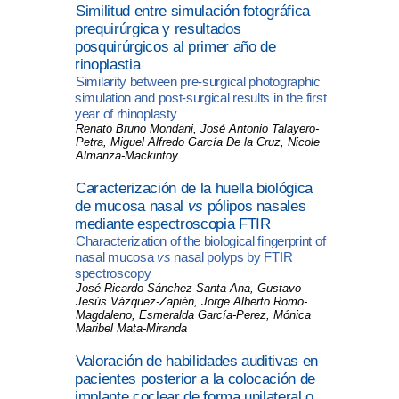
Similitud entre simulación fotográfica
prequirúrgica y resultados
posquirúrgicos al primer año de
rinoplastia
Similarity between pre-surgical photographic
simulation and post-surgical results in the first
year of rhinoplasty
Renato Bruno Mondani, José Antonio Talayero-
Petra, Miguel Alfredo García De la Cruz, Nicole
Almanza-Mackintoy
Caracterización de la huella biológica
de mucosa nasal
vs
pólipos nasales
mediante espectroscopia FTIR
Characterization of the biological fingerprint of
nasal mucosa
vs
nasal polyps by FTIR
spectroscopy
José Ricardo Sánchez-Santa Ana, Gustavo
Jesús Vázquez-Zapién, Jorge Alberto Romo-
Magdaleno, Esmeralda García-Perez, Mónica
Maribel Mata-Miranda
Valoración de habilidades auditivas en
pacientes posterior a la colocación de
implante coclear de forma unilateral o