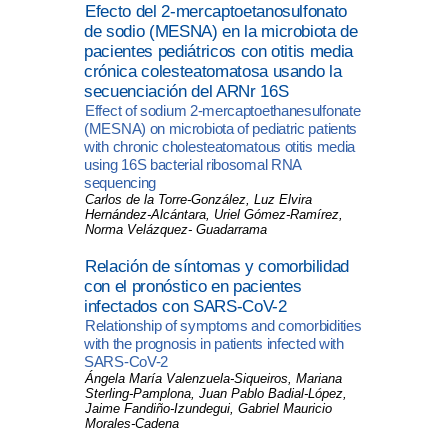
Efecto del 2-mercaptoetanosulfonato
de sodio (MESNA) en la microbiota de
pacientes pediátricos con otitis media
crónica colesteatomatosa usando la
secuenciación del ARNr 16S
Effect of sodium 2-mercaptoethanesulfonate
(MESNA) on microbiota of pediatric patients
with chronic cholesteatomatous otitis media
using 16S bacterial ribosomal RNA
sequencing
Carlos de la Torre-González, Luz Elvira
Hernández-Alcántara, Uriel Gómez-Ramírez,
Norma Velázquez- Guadarrama
Relación de síntomas y comorbilidad
con el pronóstico en pacientes
infectados con SARS-CoV-2
Relationship of symptoms and comorbidities
with the prognosis in patients infected with
SARS-CoV-2
Ángela María Valenzuela-Siqueiros, Mariana
Sterling-Pamplona, Juan Pablo Badial-López,
Jaime Fandiño-Izundegui, Gabriel Mauricio
Morales-Cadena