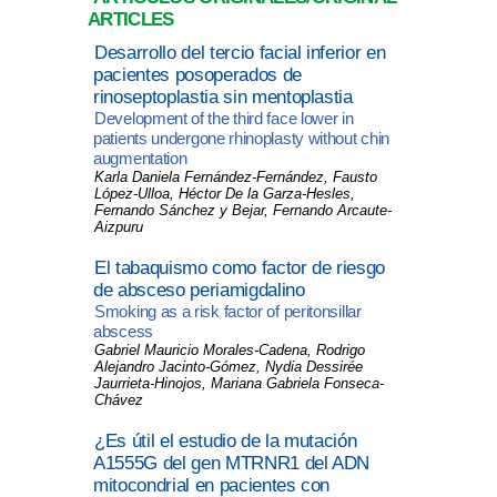
ARTICLES
Desarrollo del tercio facial inferior en
pacientes posoperados de
rinoseptoplastia sin mentoplastia
Development of the third face lower in
patients undergone rhinoplasty without chin
augmentation
Karla Daniela Fernández-Fernández, Fausto
López-Ulloa, Héctor De la Garza-Hesles,
Fernando Sánchez y Bejar, Fernando Arcaute-
Aizpuru
El tabaquismo como factor de riesgo
de absceso periamigdalino
Smoking as a risk factor of peritonsillar
abscess
Gabriel Mauricio Morales-Cadena, Rodrigo
Alejandro Jacinto-Gómez, Nydia Dessirée
Jaurrieta-Hinojos, Mariana Gabriela Fonseca-
Chávez
¿Es útil el estudio de la mutación
A1555G del gen MTRNR1 del ADN
mitocondrial en pacientes con