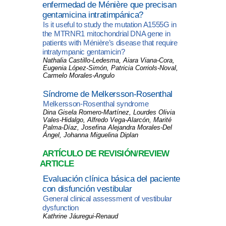
enfermedad de Ménière que precisan
gentamicina intratimpánica?
Is it useful to study the
mutation A1555G in
the MTRNR1 mitochondrial DNA gene
in
patients with Ménière’s disease that require
intratympanic gentamicin?
Nathalia Castillo-Ledesma, Aiara Viana-Cora,
Eugenia López-Simón, Patricia Corriols-Noval,
Carmelo Morales-Angulo
Síndrome de Melkersson-Rosenthal
Melkersson-Rosenthal syndrome
Dina Gisela Romero-Martínez,
Lourdes Olivia
Vales-Hidalgo, Alfredo Vega-Alarcón, Marité
Palma-Díaz, Josefina Alejandra Morales-Del
Ángel, Johanna Miguelina Diplan
ARTÍCULO DE REVISIÓN/REVIEW
ARTICLE
Evaluación clínica básica del paciente
con disfunción vestibular
General clinical assessment of vestibular
dysfunction
Kathrine Jáuregui-Renaud