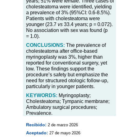
years; 51% were female. Three cases of
cholesteatoma were identified, yielding
a prevalence of 3% (95%CI: 0.6-8.5%).
Patients with cholesteatoma were
younger (23.7
vs
33.4 years; p = 0.072).
No association with sex was found (p
= 1.0).
CONCLUSIONS:
The prevalence of
cholesteatoma after office-based
myringoplasty was 3%, higher than
reported for conventional surgery, yet
low. These findings support the
procedure’s safety but emphasize the
need for structured otologic follow-up,
particularly in younger patients.
KEYWORDS:
Myringoplasty;
Cholesteatoma; Tympanic membrane;
Ambulatory surgical procedures;
Prevalence.
Recibido:
2 de marzo 2026
Aceptado:
27 de mayo 2026