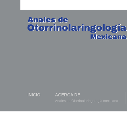
INICIO
ACERCA DE
Anales de Otorrinolaringología mexicana