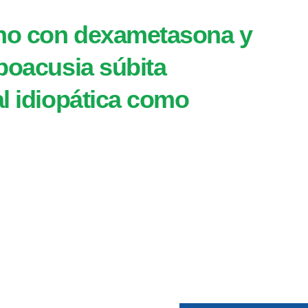
erno con dexametasona y
ipoacusia súbita
al idiopática como