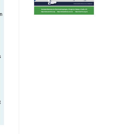
ón
s
t