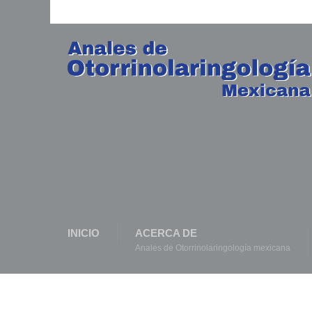
INICIO
ACERCA DE
Anales de Otorrinolaringología mexicana