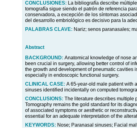
CONCLUSIONES:
La bibliografía describe múltipl
tomografía sigue siendo el patrón de referencia par
conservadora, a excepción de los síntomas asociad
del desarrollo embriológico es decisivo para la ade
PALABRAS
CLAVE:
Nariz; senos paranasales; ma
Abstract
BACKGROUND:
Anatomical knowledge of nose and
been crucial in surgery, allowing better control of 
the growth and development of pneumatic cavities is 
especially in endoscopic functional surgery.
CLINICAL CASE:
A 65-year-old male patient with 
sinuses identified incidentally on computed tomogr
CONCLUSIONS:
The literature describes multiple 
Tomography remains the gold standard for its diagno
of associated symptoms or aesthetic or reconstruct
essential for an adequate interpretation of the altera
KEYWORDS:
Nose; Paranasal sinuses; Facial ma