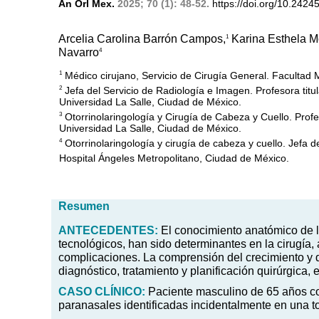
An Orl Mex.
2025; 70 (1): 48-52.
https://doi.org/10.2424
Arcelia Carolina Barrón Campos,
Karina Esthela M
1
Navarro
4
Médico cirujano, Servicio de Cirugía General. Facultad 
1
Jefa del Servicio de Radiología e Imagen. Profesora tit
2
Universidad La Salle, Ciudad de México.
Otorrinolaringología y Cirugía de Cabeza y Cuello. Prof
3
Universidad La Salle, Ciudad de México.
Otorrinolaringología y cirugía de cabeza y cuello. Jefa d
4
Hospital Ángeles Metropolitano, Ciudad de México.
Resumen
ANTECEDENTES:
El conocimiento anatómico de la
tecnológicos, han sido determinantes en la cirugía, a
complicaciones. La comprensión del crecimiento y d
diagnóstico, tratamiento y planificación quirúrgica
CASO
CLÍNICO:
Paciente masculino de 65 años con
paranasales identificadas incidentalmente en una 