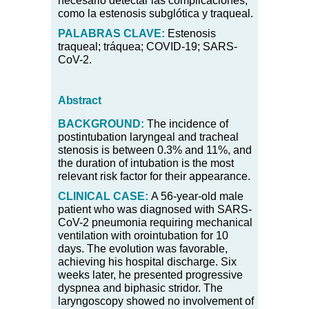
necesario detectar las complicaciones,
como la estenosis subglótica y traqueal.
PALABRAS CLAVE:
Estenosis
traqueal; tráquea; COVID-19; SARS-
CoV-2.
Abstract
BACKGROUND:
The incidence of
postintubation laryngeal and tracheal
stenosis is between 0.3
%
and 11
%
, and
the duration of intubation is the most
relevant risk factor for their appearance.
CLINICAL
CASE:
A 56-year-old male
patient who was diagnosed with SARS-
CoV-2 pneumonia requiring mechanical
ventilation with orointubation for 10
days. The evolution was favorable,
achieving his hospital discharge. Six
weeks later, he presented progressive
dyspnea and biphasic stridor. The
laryngoscopy showed no involvement of