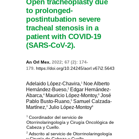
Open tracheoplasty due
to prolonged-
postintubation severe
tracheal stenosis in a
patient with COVID-19
(SARS-CoV-2).
An Orl Mex.
2022; 67 (2): 174-
179.
https://doi.org/10.24245/aorl.v67i2.5643
Adelaido López-Chavira,
Noe Alberto
1
Hernández-Bueso,
Edgar Hernández-
2
Abarca,
Mauricio López-Montoy,
José
4
6
Pablo Busto-Ruano,
Samuel Calzada-
5
Martínez,
Julio López-Montoy
3
6
Coordinador del servicio de
1
Otorrinolaringología y Cirugía Oncológica de
Cabeza y Cuello.
Adscrito al servicio de Otorrinolaringología
2
y Cirugía de Cabeza y Cuello.