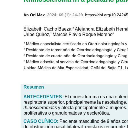
An Orl Mex.
2024; 69 (1): 24-29.
https://doi.org/10.2424
Elizabeth Cacho Baeza,
Alejandra Elizabeth Hern
2
Uribe Quiroz,
Marcos Flavio Roque Moreno
2
4
Médico especialista certificado en Otorrinolaringología 
1
Residente de tercer año de Otorrinolaringología y Cirug
2
Residente de cuarto año de Otorrinolaringología y Cirug
3
Médico adscrito al servicio de Otorrinolaringología y Ci
4
Unidad Médica de Alta Especialidad, CMN del Bajío T1, 
Resumen
ANTECEDENTES:
El rinoescleroma es una enferm
respiratoria superior, principalmente la nasofaring
rhinoscleromatis
y afecta principalmente a mujeres. L
proliferativa o granulomatosa y esclerótica.
CASO
CLÍNICO:
Paciente masculino de 9 años con 
de obstrucción nasal bilateral, epistaxis recurrente