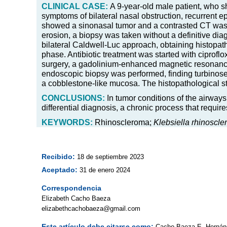
CLINICAL CASE:
A 9-year-old male patient, who s
symptoms of bilateral nasal obstruction, recurrent
showed a sinonasal tumor and a contrasted CT was 
erosion, a biopsy was taken without a definitive di
bilateral Caldwell-Luc approach, obtaining histopatho
phase. Antibiotic treatment was started with ciprof
surgery, a gadolinium-enhanced magnetic resonance
endoscopic biopsy was performed, finding turbinosep
a cobblestone-like mucosa. The histopathological s
CONCLUSIONS:
In tumor conditions of the airways,
differential diagnosis, a chronic process that requir
KEYWORDS:
Rhinoscleroma;
Klebsiella rhinoscle
Recibido:
18 de septiembre 2023
Aceptado:
31 de enero 2024
Correspondencia
Elizabeth Cacho Baeza
elizabethcachobaeza@gmail.com
Este artículo debe citarse como:
Cacho-Baeza E, Hernán