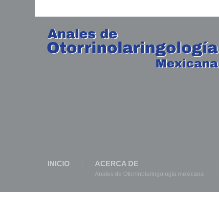
INICIO
ACERCA DE
Anales de Otorrinolaringología mexicana