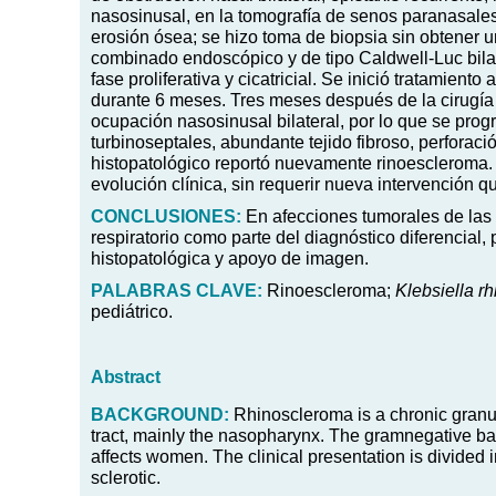
nasosinusal, en la tomografía de senos paranasales
erosión ósea; se hizo toma de biopsia sin obtener u
combinado endoscópico y de tipo Caldwell-Luc bilat
fase proliferativa y cicatricial. Se inició tratamien
durante 6 meses. Tres meses después de la cirugí
ocupación nasosinusal bilateral, por lo que se pr
turbinoseptales, abundante tejido fibroso, perforac
histopatológico reportó nuevamente rinoescleroma.
evolución clínica, sin requerir nueva intervención qu
CONCLUSIONES:
En afecciones tumorales de las v
respiratorio como parte del diagnóstico diferencial,
histopatológica y apoyo de imagen.
PALABRAS
CLAVE:
Rinoescleroma;
Klebsiella r
pediátrico.
Abstract
BACKGROUND:
Rhinoscleroma is a chronic granu
tract, mainly the nasopharynx. The gramnegative bac
affects women. The clinical presentation is divided i
sclerotic.