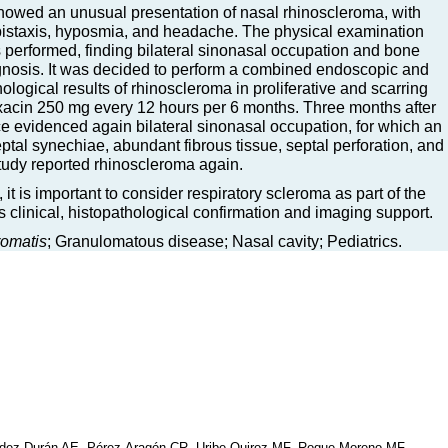
howed an unusual presentation of nasal rhinoscleroma, with
 epistaxis, hyposmia, and headache. The physical examination
performed, finding bilateral sinonasal occupation and bone
agnosis. It was decided to perform a combined endoscopic and
logical results of rhinoscleroma in proliferative and scarring
loxacin 250 mg every 12 hours per 6 months. Three months after
 evidenced again bilateral sinonasal occupation, for which an
tal synechiae, abundant fibrous tissue, septal perforation, and
tudy reported rhinoscleroma again.
 it is important to consider respiratory scleroma as part of the
es clinical, histopathological confirmation and imaging support.
romatis
; Granulomatous disease; Nasal cavity; Pediatrics.
dez-Durán AE, Pérez-Aragón CR, Uribe-Quiroz MF, Roque-Moreno MF.