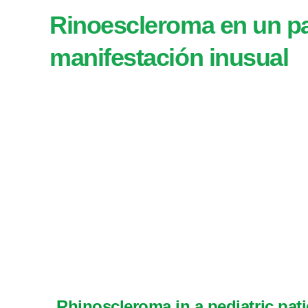
Rinoescleroma en un pa
manifestación inusual
Rhinoscleroma in a pediatric patie