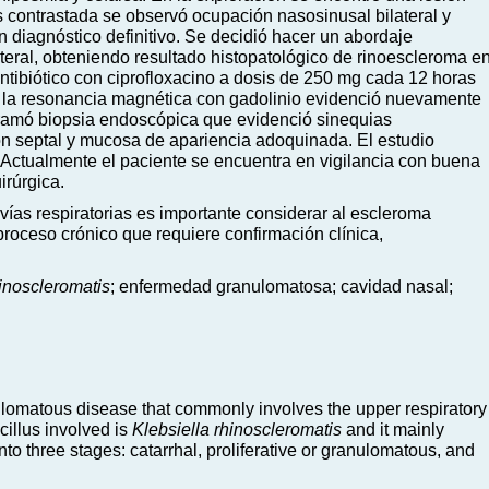
 contrastada se observó ocupación nasosinusal bilateral y
n diagnóstico definitivo. Se decidió hacer un abordaje
eral, obteniendo resultado histopatológico de rinoescleroma e
to antibiótico con ciprofloxacino a dosis de 250 mg cada 12 horas
a la resonancia magnética con gadolinio evidenció nuevamente
ogramó biopsia endoscópica que evidenció sinequias
ión septal y mucosa de apariencia adoquinada. El estudio
 Actualmente el paciente se encuentra en vigilancia con buena
irúrgica.
ías respiratorias es importante considerar al escleroma
 proceso crónico que requiere confirmación clínica,
hinoscleromatis
; enfermedad granulomatosa; cavidad nasal;
lomatous disease that commonly involves the upper respiratory
illus involved is
Klebsiella rhinoscleromatis
and it mainly
nto three stages: catarrhal, proliferative or granulomatous, and