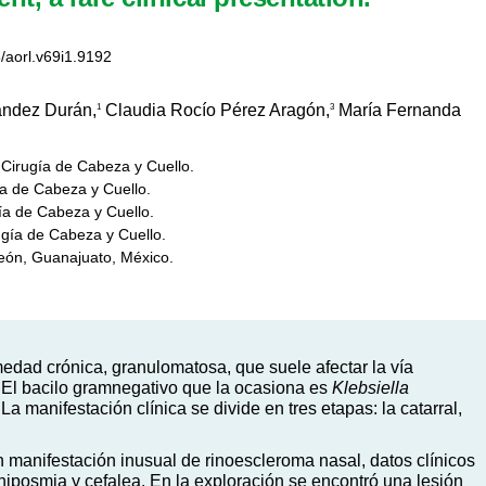
5/aorl.v69i1.9192
ández Durán,
Claudia Rocío Pérez Aragón,
María Fernanda
1
3
y Cirugía de Cabeza y Cuello.
ía de Cabeza y Cuello.
ía de Cabeza y Cuello.
rugía de Cabeza y Cuello.
León, Guanajuato, México.
edad crónica, granulomatosa, que suele afectar la vía
e. El bacilo gramnegativo que la ocasiona es
Klebsiella
a manifestación clínica se divide en tres etapas: la catarral,
manifestación inusual de rinoescleroma nasal, datos clínicos
, hiposmia y cefalea. En la exploración se encontró una lesión