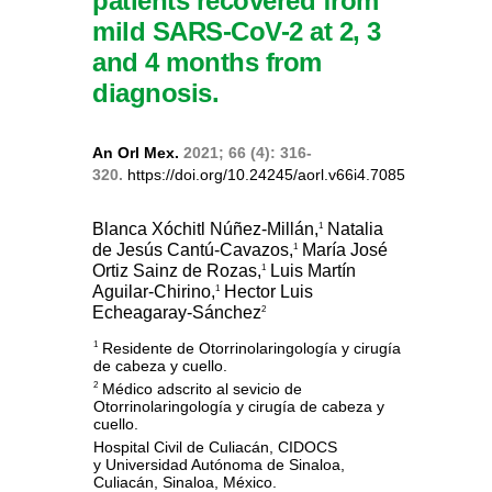
patients recovered from
mild SARS-CoV-2 at 2, 3
and 4 months from
diagnosis.
An Orl Mex.
2021; 66 (4): 316-
320.
https://doi.org/10.24245/aorl.v66i4.7085
Blanca Xóchitl Núñez-Millán,
Natalia
1
de Jesús Cantú-Cavazos,
María José
1
Ortiz Sainz de Rozas,
Luis Martín
1
Aguilar-Chirino,
Hector Luis
1
Echeagaray-Sánchez
2
Residente de Otorrinolaringología y cirugía
1
de cabeza y cuello.
Médico adscrito al sevicio de
2
Otorrinolaringología y cirugía de
cabeza y
cuello.
Hospital Civil de Culiacán, CIDOCS
y
Universidad Autónoma de Sinaloa,
Culiacán, Sinaloa, México.