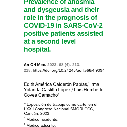
Prevalence of anosmia
and dysgeusia and their
role in the prognosis of
COVID-19 in SARS-CoV-2
positive patients assisted
at a second level
hospital.
An Orl Mex.
2023; 68 (4): 213-
218.
https://doi.org/10.24245/aorl.v68i4.9094
Edith América Calderón Papías,
Irma
1
Yolanda Castillo López,
Luis Humberto
2
Govea Camacho
2
* Exposición de trabajo como cartel en el
LXXII Congreso Nacional SMORLCCC,
Cancún, 2023.
Médico residente.
1
Médico adscrito.
2