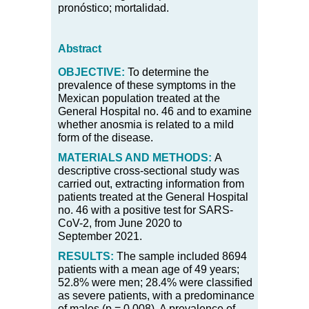
pronóstico; mortalidad.
Abstract
OBJECTIVE:
To determine the
prevalence of these symptoms in the
Mexican population treated at the
General Hospital no. 46 and to examine
whether anosmia is related to a mild
form of the disease.
MATERIALS AND METHODS:
A
descriptive cross-sectional study was
carried out, extracting information from
patients treated at the General Hospital
no. 46 with a positive test for SARS-
CoV-2, from June 2020 to
September 2021.
RESULTS:
The sample included 8694
patients with a mean age of 49 years;
52.8
%
were men; 28.4
%
were classified
as severe patients, with a predominance
of males (p
=
0.008). A prevalence of