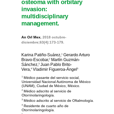
osteoma with orbitary
invasion:
multidisciplinary
management.
An Orl Mex.
2018 octubre-
diciembre;63(4):173-179.
Karina Patiño-Suárez,
Gerardo Arturo
1
Bravo-Escobar,
Martín Guzmán-
2
Sánchez,
Juan Pablo Brito-
3
Vera,
Vladimir Figueroa-Ángel
4
5
Médico pasante del servicio social,
1
Universidad Nacional Autónoma de México
(UNAM), Ciudad de México, México.
Médico adscrito al servicio de
2
Otorrinolaringología.
Médico adscrito al servicio de Oftalmología.
3
Residente de cuarto año de
4
Otorrinolaringología.