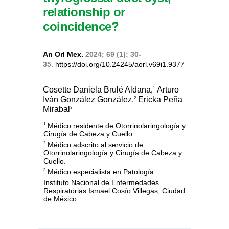
relationship or
coincidence?
An Orl Mex.
2024; 69 (1): 30-
35.
https://doi.org/10.24245/aorl.v69i1.9377
Cosette Daniela Brulé Aldana,
Arturo
1
Iván González González,
Ericka Peña
2
Mirabal
3
Médico residente de Otorrinolaringología y
1
Cirugía de Cabeza y Cuello.
Médico adscrito al servicio de
2
Otorrinolaringología y Cirugía de Cabeza y
Cuello.
Médico especialista en Patología.
3
Instituto Nacional de Enfermedades
Respiratorias Ismael Cosío Villegas, Ciudad
de México.