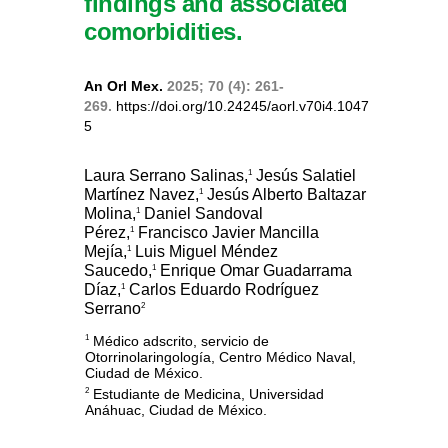
findings and associated
comorbidities.
An Orl Mex.
2025; 70 (4): 261-
269.
https://doi.org/10.24245/aorl.v70i4.1047
5
Laura Serrano Salinas,
Jesús Salatiel
1
Martínez Navez,
Jesús Alberto Baltazar
1
Molina,
Daniel Sandoval
1
Pérez,
Francisco Javier Mancilla
1
Mejía,
Luis Miguel Méndez
1
Saucedo,
Enrique Omar Guadarrama
1
Díaz,
Carlos Eduardo Rodríguez
1
Serrano
2
Médico adscrito, servicio de
1
Otorrinolaringología, Centro Médico Naval,
Ciudad de México.
Estudiante de Medicina, Universidad
2
Anáhuac, Ciudad de México.