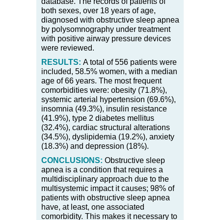
database. The records of patients of
both sexes, over 18 years of age,
diagnosed with obstructive sleep apnea
by polysomnography under treatment
with positive airway pressure devices
were reviewed.
RESULTS:
A total of 556 patients were
included, 58.5% women, with a median
age of 66 years. The most frequent
comorbidities were: obesity (71.8%),
systemic arterial hypertension (69.6%),
insomnia (49.3%), insulin resistance
(41.9%), type 2 diabetes mellitus
(32.4%), cardiac structural alterations
(34.5%), dyslipidemia (19.2%), anxiety
(18.3%) and depression (18%).
CONCLUSIONS:
Obstructive sleep
apnea is a condition that requires a
multidisciplinary approach due to the
multisystemic impact it causes; 98% of
patients with obstructive sleep apnea
have, at least, one associated
comorbidity. This makes it necessary to