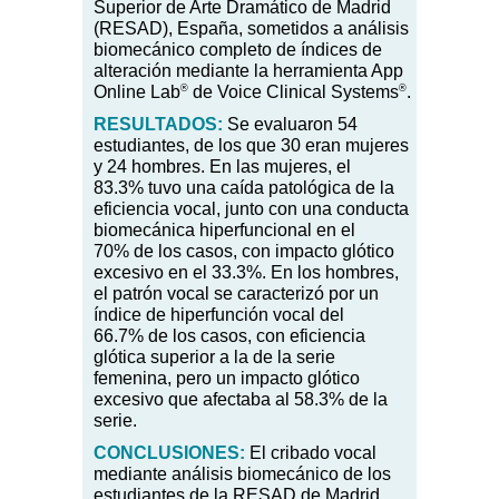
Superior de Arte Dramático de Madrid
(RESAD), España, sometidos a análisis
biomecánico completo de índices de
alteración mediante la herramienta App
®
®
Online Lab
de Voice Clinical Systems
.
RESULTADOS:
Se evaluaron 54
estudiantes, de los que 30 eran mujeres
y 24 hombres. En las mujeres, el
83.3
%
tuvo una caída patológica de la
eficiencia vocal, junto con una conducta
biomecánica hiperfuncional en el
70
%
de los casos, con impacto glótico
excesivo en el 33.3
%
. En los hombres,
el patrón vocal se caracterizó por un
índice de hiperfunción vocal del
66.7
%
de los casos, con eficiencia
glótica superior a la de la serie
femenina, pero un impacto glótico
excesivo que afectaba al 58.3
%
de la
serie.
CONCLUSIONES:
El cribado vocal
mediante análisis biomecánico de los
estudiantes de la RESAD de Madrid