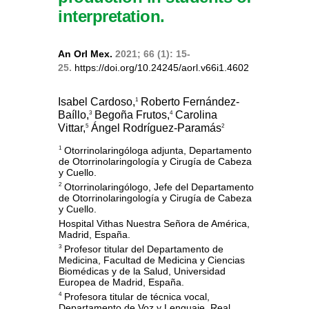
interpretation.
An Orl Mex.
2021; 66 (1): 15-
25.
https://doi.org/10.24245/aorl.v66i1.4602
Isabel Cardoso,
Roberto Fernández-
1
Baíllo,
Begoña Frutos,
Carolina
3
4
Vittar,
Ángel Rodríguez-Paramás
5
2
Otorrinolaringóloga adjunta, Departamento
1
de Otorrinolaringología y Cirugía de Cabeza
y Cuello.
Otorrinolaringólogo, Jefe del Departamento
2
de Otorrinolaringología y Cirugía de Cabeza
y Cuello.
Hospital Vithas Nuestra Señora de América,
Madrid, España.
Profesor titular del Departamento de
3
Medicina, Facultad de Medicina y Ciencias
Biomédicas y de la Salud, Universidad
Europea de Madrid, España.
Profesora titular de técnica vocal,
4
Departamento de Voz y Lenguaje, Real