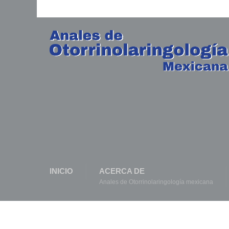
INICIO
ACERCA DE
Anales de Otorrinolaringología mexicana