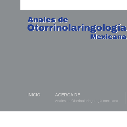
INICIO
ACERCA DE
Anales de Otorrinolaringología mexicana